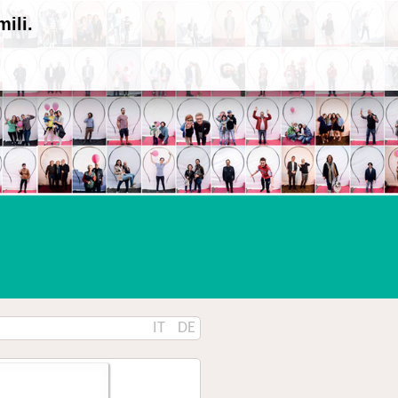
ili.
IT
DE