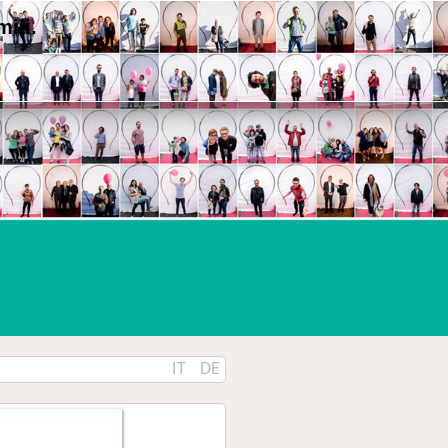
ili.
IT
DE