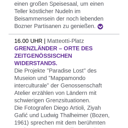
einen großen Speisesaal, um einen
Gruppe von jungen Journalistenanwärtern mit den
Teller köstlicher Nudeln im
Einwohnern des Stadtviertels Europa-Neustift
Beisammensein der noch lebenden
über das kollektive Bewusstsein und einen nur
Bozner Partisanen zu genießen.
allzu oft oberflächlich erlebten Feiertag erstellt.
In Zusammenarbeit mit
Youth Magazine
.
16.00 UHR |
Matteotti-Platz
GRENZLÄNDER – ORTE DES
ZEITGENÖSSISCHEN
WIDERSTANDS.
Die Projekte "Paradise Lost" des
Museion und "Mappamondo
interculturale" der Genossenschaft
Atelier erzählen von Ländern mit
schwierigen Grenzsituationen.
Die Fotografen Diego Artioli, Ziyah
Eine solidarische Amatriciana, um gemeinsam
Gafić und Ludwig Thalheimer (Bozen,
zu feiern und den Widerstand wieder in den ...
1961) sprechen mit dem berühmten