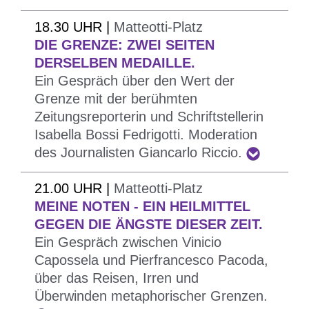
Journalisten
Augusto Cavadi
und
Ester
Vorstellung der Infografik zum Projekt „Si
18.30 UHR |
Matteotti-Platz
Castano
abschließende Überlegungen an.
gioca sul serio! e tu che fai?“, über
DIE GRENZE: ZWEI SEITEN
Nach der Diskussion werden die Sieger des
verantwortungsbewusste Aktionen und deren
DERSELBEN MEDAILLE.
Wettbewerbs „Testimoni di coraggio civile“
Ein Gespräch über den Wert der
Auswirkung
geehrt.
Grenze mit der berühmten
Welche Themen sind für die Jugendlichen wichtig?
Zeitungsreporterin und Schriftstellerin
Welche Sprachen und Kommunikationsmittel
Isabella Bossi Fedrigotti. Moderation
verwenden sie? Was bedeutet soziale
des Journalisten Giancarlo Riccio.
Verantwortung für die Massenmedien und für die
Jugendlichen?
21.00 UHR |
Matteotti-Platz
MEINE NOTEN - EIN HEILMITTEL
Was regt sie zur Aktion an?
GEGEN DIE ÄNGSTE DIESER ZEIT.
Ein offenes Gespräch unter der Moderation von
Ein Gespräch zwischen Vinicio
Carmela Marsibilio
(Rai Radio2) in
Capossela und Pierfrancesco Pacoda,
Zusammenarbeit mit
Blufink
an den
über das Reisen, Irren und
Massenmedien, Jugendlichen, Lehrpersonen und
Überwinden metaphorischer Grenzen.