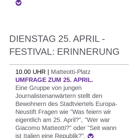
Fachkräften aus dem Bereich der Jugendarbeit
adressiert.
DIENSTAG 25. APRIL -
FESTIVAL: ERINNERUNG
10.00 UHR |
Matteotti-Platz
Ist eine Grenze Niemandsland? Oder eine
UMFRAGE ZUM 25. APRIL.
Eine Gruppe von jungen
Brücke? Eine Mauer?
Journalistenanwärtern stellt den
Isabella Bossi Fedrigotti
, Verfasserin für den
Bewohnern des Stadtviertels Europa-
Corriere della Sera und Schriftstellerin, spricht
Neustift Fragen wie "Was feiern wir
über ein universales Thema, als Beobachterin und
eigentlich am 25. April?", "Wer war
Kind des Trentino und von Südtirol, zweier Länder,
Giacomo Matteotti?" oder "Seit wann
Meine Noten - ein Heilmittel gegen die Ängste
die schon immer von Trennungen, aber auch von
ist Italien eine Republik?".