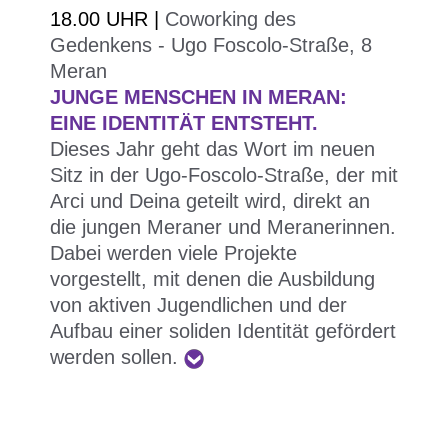
18.00 UHR |
Coworking des
Gedenkens - Ugo Foscolo-Straße, 8
Meran
JUNGE MENSCHEN IN MERAN:
Der 12. September 1944 wird mit dem
EINE IDENTITÄT ENTSTEHT.
Stadtviertel Don Bosco wieder ins Gedächtnis
Dieses Jahr geht das Wort im neuen
gerufen und belebt.
Sitz in der Ugo-Foscolo-Straße, der mit
Die erste Vorschau des Festivals sieht eine
Arci und Deina geteilt wird, direkt an
Theateraufführung der Genossenschaft Prometeo
die jungen Meraner und Meranerinnen.
vor.
Dabei werden viele Projekte
Das Stück deckt einen wichtigen Teil der
vorgestellt, mit denen die Ausbildung
von aktiven Jugendlichen und der
Geschichte Bozens und des Stadtviertels Oberau
Aufbau einer soliden Identität gefördert
auf, wo es 1944 zum Massaker durch die SS kam.
werden sollen.
Damit übersiedelt ein Teil des Festivals in ein
anderes Stadtviertel, um auch dort Diskussionen
Aperitif im Sitz, um von den Meraner
und Überlegungen mitten im Stadtviertelleben
Projekten für die Bildung von engagierten