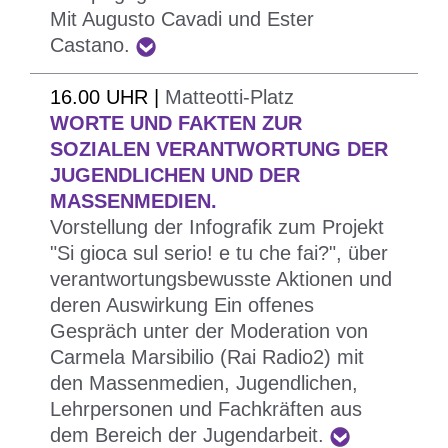
erzählt von sich und regt das Publikum des
Mit Augusto Cavadi und Ester
beteiligt sich eine Gruppe „nicht mehr junger“
Castano.
Festivals zu neuen Überlegungen an: Wie sehr
Menschen, die vor Ort ausgesucht und auf
können wir mit dem Thema der Identität
öffentlichen Plätzen die Themen der Liebe und der
16.00 UHR |
Matteotti-Platz
„ernsthaft spielen?“
Eifersucht darstellen werden.
WORTE UND FAKTEN ZUR
Heute ist es wichtiger denn je zu verstehen, wer
Eine besondere Art, unterschiedliche
SOZIALEN VERANTWORTUNG DER
wir und wer die anderen sind. Und falls wir dafür
Generationen ins Gespräch zu bringen und
JUGENDLICHEN UND DER
den Verlust unserer Identität in Kauf nehmen
MASSENMEDIEN.
öffentliche Plätze zu beleben.
müssen?
Vorstellung der Infografik zum Projekt
"Si gioca sul serio! e tu che fai?", über
Aus dieser Provokation heraus entsteht im Zelt
verantwortungsbewusste Aktionen und
des Festival delle Resistenze ein interessantes
deren Auswirkung Ein offenes
Gespräch mit dem vielseitigen Künstler.
Gespräch unter der Moderation von
Über 300 Oberschüler und Oberschülerinnen aus
Carmela Marsibilio (Rai Radio2) mit
Südtirol schließen ein ganzjähriges Projekt über
den Massenmedien, Jugendlichen,
Lehrpersonen und Fachkräften aus
Menschen ab, die von ihrem Mut im Kampf gegen
dem Bereich der Jugendarbeit.
die Mafia erzählt haben, und stellen mit den