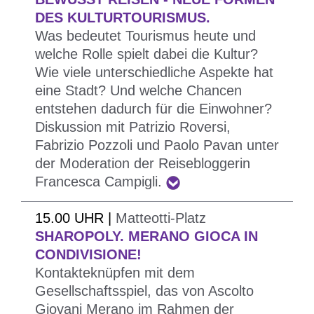
kennenzulernen
DES KULTURTOURISMUS.
Was bedeutet Tourismus heute und
Was hat Bozen eigentlich Besonderes an sich?
welche Rolle spielt dabei die Kultur?
Oder besser gesagt: Was suchen wir, wenn wir
Wie viele unterschiedliche Aspekte hat
zum ersten Mal Bozen besichtigen?
eine Stadt? Und welche Chancen
Oft haben wir das Gefühl, dass sich unsere Städte
entstehen dadurch für die Einwohner?
verändern. Dies kann verwirren, aber auch ein
Diskussion mit Patrizio Roversi,
Anlass sein, um sie besser kennenzulernen und
Fabrizio Pozzoli und Paolo Pavan unter
der Moderation der Reisebloggerin
neue überraschende Aspekte zu entdecken.
Francesca Campigli.
Das Festival beginnt mit einem weitläufigen Event:
Vom Waltherplatz aus entdecken die Teilnehmer
15.00 UHR |
Matteotti-Platz
und Teilnehmerinnen mit dem eigenen
SHAROPOLY. MERANO GIOCA IN
Smartphone und der App artwalks, die von den
CONDIVISIONE!
Jugendlichen des Projektes make it visible *
Kontakteknüpfen mit dem
entwickelt wurde, Bozen auf eine neue Weise und
Gesellschaftsspiel, das von Ascolto
Giovani Merano im Rahmen der
lernen dabei versteckte Geschichten von „alten“