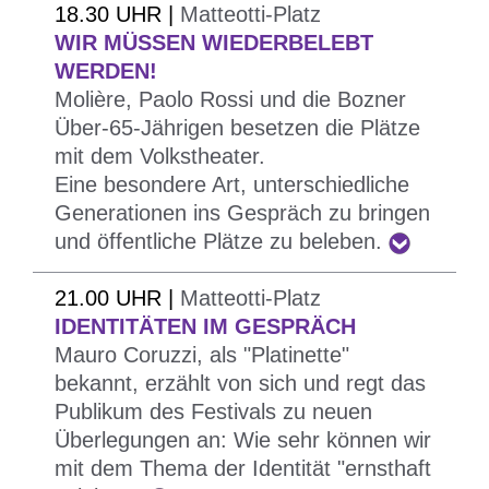
18.30 UHR |
Matteotti-Platz
neuen Reisenden möchten die Einwohner der
WIR MÜSSEN WIEDERBELEBT
fremden Orte, ihre Bräuche und Sitten
WERDEN!
kennenlernen und die wahre Seite der
Molière, Paolo Rossi und die Bozner
besichtigten Gebiete entdecken.
Über-65-Jährigen besetzen die Plätze
Was bedeutet Tourismus heute und welche Rolle
mit dem Volkstheater.
Eine besondere Art, unterschiedliche
spielt dabei die Kultur? Wie viele unterschiedliche
Generationen ins Gespräch zu bringen
Aspekte hat eine Stadt? Und welche Chancen
und öffentliche Plätze zu beleben.
entstehen dadurch für die Einwohner?
Patrizio
Roversi
(Moderator von „Turisti per caso“),
21.00 UHR |
Matteotti-Platz
Fabrizio Pozzoli
(Nazionaler Vizepräsident der
Ein Projekt der Cooperativa 19 +
IDENTITÄTEN IM GESPRÄCH
FederCultura Turismo Sport Confcooperative) und
Mauro Coruzzi, als "Platinette"
Campomarzio
Paolo Pavan
bekannt, erzählt von sich und regt das
(Verkehrsamt der Stadt Bozen)
Bolzanism versucht durch eine Untersuchung und
Publikum des Festivals zu neuen
tauschen unter der Leitung der Travel-Bloggerin
einen direkten Austausch mit den Bürgern und
Überlegungen an: Wie sehr können wir
Francesca Campigli ihre Ideen mit dem Publikum
Bürgerinnen die Geschichte einiger bedeutender
mit dem Thema der Identität "ernsthaft
aus.
Bozner Wohnsiedlungen des 20. Jahrhunderts,