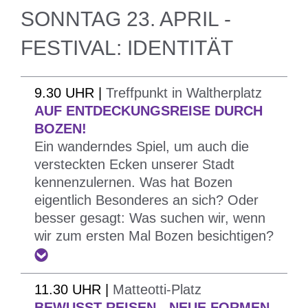
anzuregen.
jungen Menschen zu erzählen.
SONNTAG 23. APRIL -
In Zusammenarbeit mit
ANPI
.
Die zweite Vorschau findet traditionsgemäß in
FESTIVAL: IDENTITÄT
Meran statt.
Dieses Jahr geht das Wort im neuen Sitz in der
Ugo-Foscolo-Straße, der mit Arci und Deina
9.30 UHR |
Treffpunkt in Waltherplatz
AUF ENTDECKUNGSREISE DURCH
geteilt wird, direkt an die jungen Meraner und
BOZEN!
Meranerinnen. Dabei werden viele Projekte
Ein wanderndes Spiel, um auch die
vorgestellt, mit denen die Ausbildung von aktiven
versteckten Ecken unserer Stadt
Jugendlichen und der Aufbau einer soliden
kennenzulernen. Was hat Bozen
Identität gefördert werden sollen.
eigentlich Besonderes an sich? Oder
besser gesagt: Was suchen wir, wenn
wir zum ersten Mal Bozen besichtigen?
Ein wanderndes Spiel, um auch die
11.30 UHR |
Matteotti-Platz
versteckten Ecken unserer Stadt
BEWUSST REISEN - NEUE FORMEN