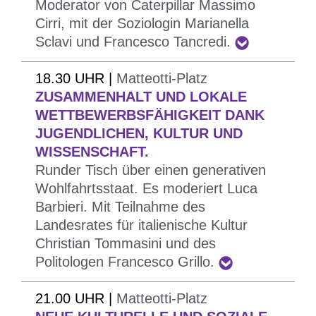
Moderator von Caterpillar Massimo
zeitgenössischen Mittelpunkt zu stellen
Cirri, mit der Soziologin Marianella
Um 13 Uhr verwandelt sich der Platz in einen
Sclavi und Francesco Tancredi.
großen Speisesaal, um einen Teller köstlicher
Nudeln im Beisammensein der Bozner Partisanen
18.30 UHR |
Matteotti-Platz
zu genießen.
ZUSAMMENHALT UND LOKALE
In Heiterkeit und guter Laune an einem
WETTBEWERBSFÄHIGKEIT DANK
öffentlichen Platz zusammensitzen und sich ein
JUGENDLICHEN, KULTUR UND
WISSENSCHAFT.
Stück Geschichte von Menschen erzählen lassen,
Runder Tisch über einen generativen
die sie direkt miterlebt haben.
Wohlfahrtsstaat. Es moderiert Luca
In Zusammenarbeit mit
Gruppo Alpini Piani
und
Barbieri. Mit Teilnahme des
ANPI
. Für alle Bürger und Bürgerinnen.
Landesrates für italienische Kultur
Christian Tommasini und des
Die Projekte
„Paradise Lost“
des Museion und
Politologen Francesco Grillo.
„Mappamondo interculturale“
der
Ein generativer Wohlfahrtsstaat als Mittel zur
21.00 UHR |
Matteotti-Platz
Genossenschaft Atelier erzählen von Ländern mit
Innovation