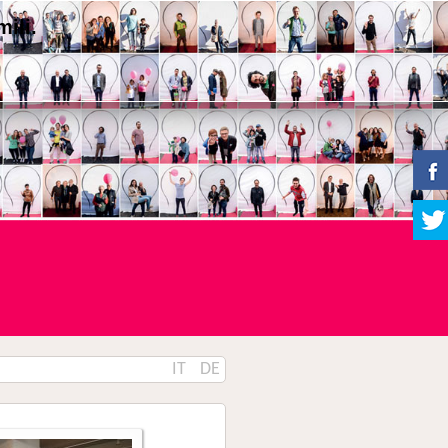
ili.
IT
DE