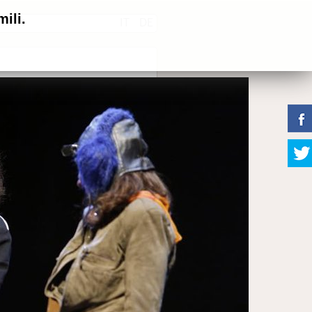
ili.
IT
DE