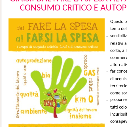
CONSUMO CRITICO E AUTO
Questo pr
tema dell
sensibili
relativi a
corta, al
commerci
alternativ
far conos
di acquis
territori
come son
proporre 
tutti col
incuriosit
consapevo