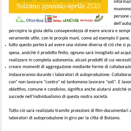
informazi
muovono i
persone a
dell'auto
percepire la gioia della consapevolezza di esere ancora e sempre
veramente utile, con le prorpie mani, come ad esempio il pane, i 
tutto questo porterà ad avere una visione diversa di ciò che si p
spesa, anzichè il prodotto finito, ognuno sarà invogliato ad acqu
realizzare in completa autonomia, alcuni prodotti di cui necessit
creare momenti di aggregazione mediante forme di collaborazion
instaureranno durante i laboratori di autoproduzione. Collaborar
con" non lavorare "contro" nè tantomeno lavorare "soli". E lavo
obiettivo, comune e condiviso, significa anche aiutarsi anzichè 
succede nell'individualismo di questa nostra società.
Tutto ciò sarà realizzato tramite proiezioni di film-documentari 
laboratori di autoproduzione in giro per la città di Bolzano.