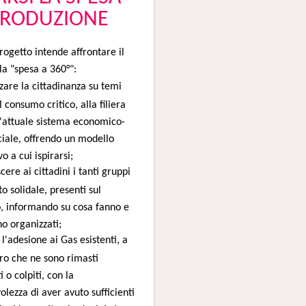
PRODUZIONE
ogetto intende affrontare il
a "spesa a 360°":
zzare la cittadinanza su temi
l consumo critico, alla filiera
l'attuale sistema economico-
ale, offrendo un modello
o a cui ispirarsi;
cere ai cittadini i tanti gruppi
to solidale, presenti sul
o, informando su cosa fanno e
o organizzati;
l'adesione ai Gas esistenti, a
oro che ne sono rimasti
i o colpiti, con la
lezza di aver avuto sufficienti