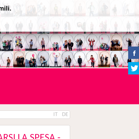
ili.
IT
DE
ARSI LA SPESA -