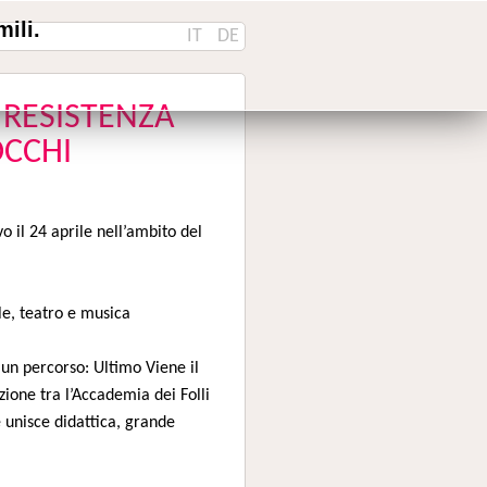
ili.
IT
DE
A RESISTENZA
OCCHI
o il 24 aprile nell’ambito del
le, teatro e musica
un percorso: Ultimo Viene il
azione tra l’Accademia dei Folli
 unisce didattica, grande