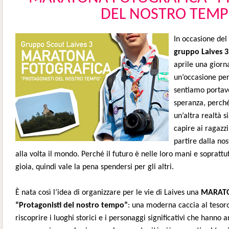
DEL NOSTRO TEMP
In occasione del
gruppo Laives 3
aprile una giorna
un’occasione per 
sentiamo portav
speranza, perch
un’altra realtà s
capire ai ragazz
partire dalla no
alla volta il mondo. Perché il futuro è nelle loro mani e sopratt
gioia, quindi vale la pena spendersi per gli altri.
È nata così l’idea di organizzare per le vie di Laives una
MARATO
“Protagonisti del nostro tempo”
: una moderna caccia al tesoro
riscoprire i luoghi storici e i personaggi significativi che hanno 