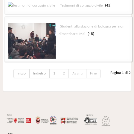
Testimoni di coraggio civile
(45)
Studenti alla stazione di bologna per non
dimenticare. Mai
(18)
Pagina 1 di 2
Inizio
Indietro
1
2
Avanti
Fine