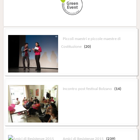
Piccoli maestri e piccole maestre di
Costituzione
(20)
Incontro post festival Bolzano
(14)
Amici di Resistenze 2015
(239)