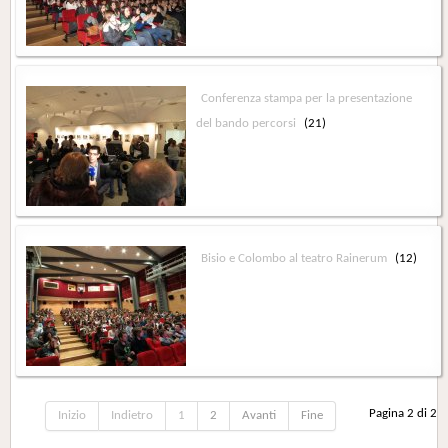
Conferenza stampa per la presentazione
del bando percorsi
(21)
Bisio e Colombo al teatro Rainerum
(12)
Pagina 2 di 2
Inizio
Indietro
1
2
Avanti
Fine