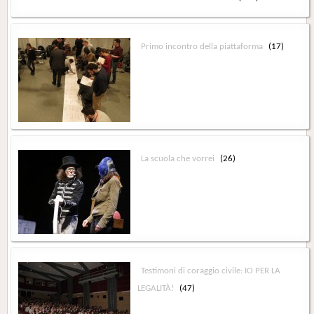
Primo incontro della piattaforma
(17)
La scuola che vorrei
(26)
Testimoni di coraggio civile: IO PER LA
LEGALITÀ!
(47)