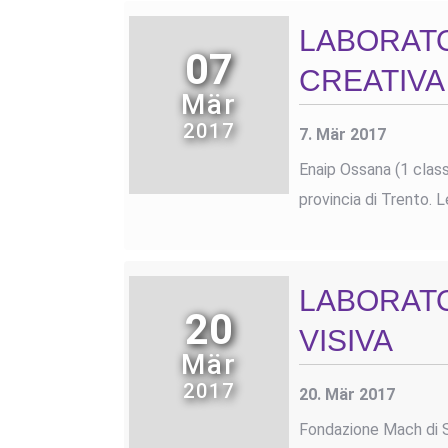
LABORATO
07
CREATIVA
Mär
2017
7. Mär 2017
Enaip Ossana (1 classe
provincia di Trento. 
LABORATO
20
VISIVA
Mär
2017
20. Mär 2017
Fondazione Mach di San