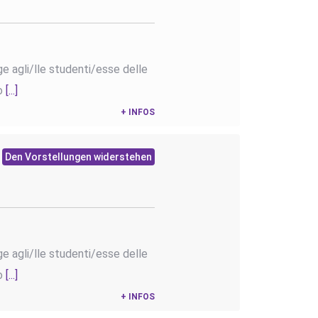
ge agli/lle studenti/esse delle
io
[...]
+ INFOS
Den Vorstellungen widerstehen
ge agli/lle studenti/esse delle
io
[...]
+ INFOS