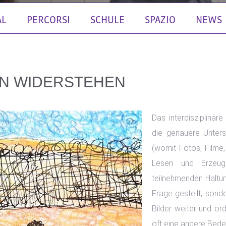
AL
PERCORSI
SCHULE
SPAZIO
NEWS
N WIDERSTEHEN
Das interdisziplinär
die genauere Unter
(womit Fotos, Filme
Lesen und Erzeug
teilnehmenden Haltung
Frage gestellt, sond
Bilder weiter und or
oft eine andere Bede