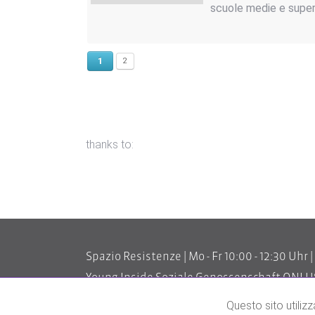
scuole medie e superi
1
2
thanks to:
Spazio Resistenze | Mo - Fr 10:00 - 12:30 Uhr 
Young Inside Soziale Genossenschaft ONLU
Tel: 0471 1886939 | Email:
info@piattaformar
Questo sito utiliz