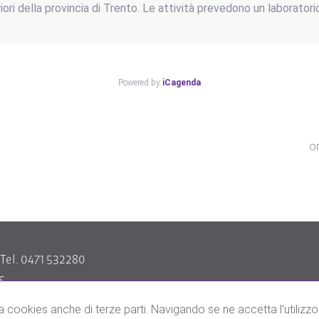
ori della provincia di Trento. Le attività prevedono un laborator
Powered by
iCagenda
o
| Tel. 0471 532280
S
esistenze.it
za cookies anche di terze parti. Navigando se ne accetta l'utilizzo