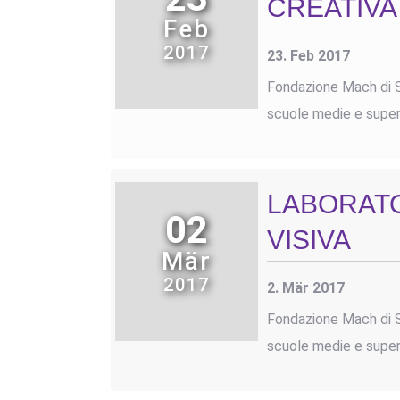
CREATIVA
Feb
2017
23. Feb 2017
Fondazione Mach di San
scuole medie e superi
LABORATO
02
VISIVA
Mär
2017
2. Mär 2017
Fondazione Mach di San
scuole medie e superi