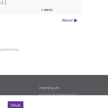
io
[...]
+ INFOS
Weiter
rganised by:
impressum
privacy & cookie policy
credits
.
Chiudi