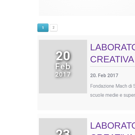
1
2
LABORATO
20
CREATIVA
Feb
2017
20. Feb 2017
Fondazione Mach di San
scuole medie e superi
LABORATO
23