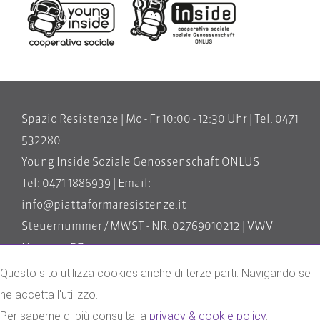
Spazio Resistenze | Mo - Fr 10:00 - 12:30 Uhr | Tel. 0471
532280
Young Inside Soziale Genossenschaft ONLUS
Tel: 0471 1886939 | Email:
info@piattaformaresistenze.it
Steuernummer / MWST - NR. 02769010212 | VWV
Nummer BZ-204091
Questo sito utilizza cookies anche di terze parti. Navigando se
impressum
ne accetta l'utilizzo.
privacy & cookie policy
Per saperne di più consulta la
privacy & cookie policy
.