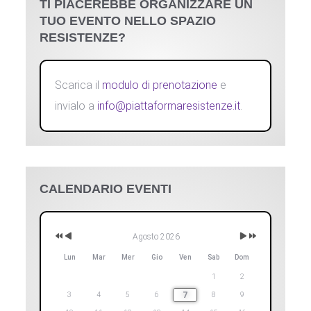
TI PIACEREBBE ORGANIZZARE UN
TUO EVENTO NELLO SPAZIO
RESISTENZE?
Scarica il
modulo di prenotazione
e
invialo a
info@piattaformaresistenze.it
.
Anno
Mese
Mese
Anno
CALENDARIO EVENTI
Precedente
Precedente
successivo
successivo
Agosto 2026
Lun
Mar
Mer
Gio
Ven
Sab
Dom
1
2
7
3
4
5
6
8
9