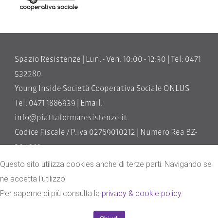
Spazio Resistenze | Lun. - Ven. 10:00 - 12:30 | Tel: 0471
532280
Young Inside Società Cooperativa Sociale ONLUS
Tel: 0471 1886939 | Email:
info@piattaformaresistenze.it
Codice Fiscale / P.iva 02769010212 | Numero Rea BZ-
204091
Questo sito utilizza cookies anche di terze parti. Navigando se
impressum
ne accetta l'utilizzo.
privacy & cookie policy
Per saperne di più consulta la
privacy & cookie policy
.
credits