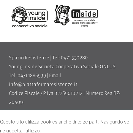
Spazio Resistenze | Tel: 0471 532280
Young Inside Società Cooperativa Sociale ONLUS
Tel: 0471 1886939 | Email:
info@piattaformaresistenze.it
Codice Fiscale / P.iva 02769010212 | Numero Rea BZ-
204091
impressum
Questo sito utilizza cookies anche di terze parti. Navigando se
privacy policy
ne accetta l'utilizzo.