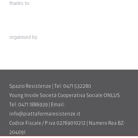
thanks to:
organised by:
Spazio Resistenze | Tel: 0471 532280
Young Inside Società Cooperativa Sociale ONLUS
Tel: 0471 1886939 | Email:
info@piattaformaresistenze.it
Codice Fiscale / P.iva 02769010212 | Numero Rea BZ-
204091