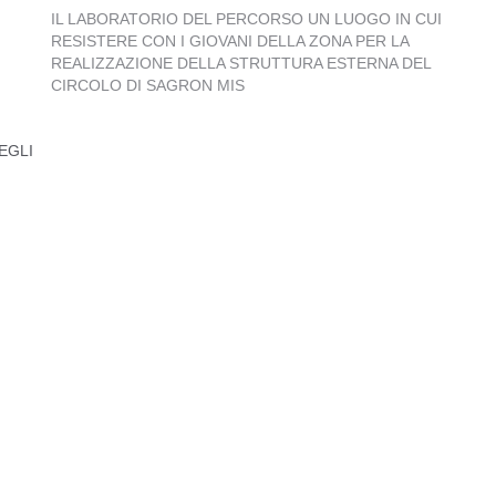
IL LABORATORIO DEL PERCORSO UN LUOGO IN CUI
RESISTERE CON I GIOVANI DELLA ZONA PER LA
REALIZZAZIONE DELLA STRUTTURA ESTERNA DEL
CIRCOLO DI SAGRON MIS
LAB
THI
SULL
EGLI
SECONDA FASE DEL PROGETTO "MAGIC CARPET"
ALL’INTERNO DEL PERCORSO THINKING OUTSIDE
THE BOX: VOCI LIBERE SULL'EMANCIPAZIONE. -
09/04/2017
I E
INCONTRO DEL PERCORSO "SI GIOCA SUL SERIO! E
TU CHE FAI?" - 22/02/2017
O