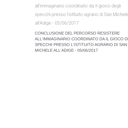
CONCLUSIONE DEL PERCORSO RESISTERE
ALL'IMMAGINARIO COORDINATO DA IL GIOCO D
SPECCHI PRESSO L'ISTITUITO AGRARIO DI SAN
MICHELE ALL'ADIGE - 05/06/2017
INCONTRO CONCLUSIVO PER I PICCOLI MAESTR
LE PICCOLE MAESTRE DI COSTITUZIONE -
27/04/2017
VIAGGIO A MONTE SOLE, NEL “CUORE BRUCIAT
DELLA RESISTENZA” - 22-23/03/2017