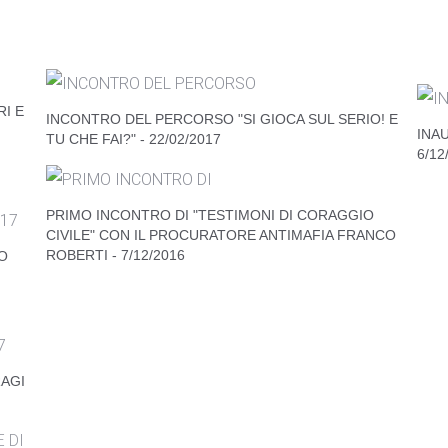
ALL’INTERNO DEL PERCORSO THINKING OUTSIDE
THE BOX: VOCI LIBERE SULL'EMANCIPAZIONE. -
"TE
09/04/2017
CON 
I E
INCONTRO DEL PERCORSO "SI GIOCA SUL SERIO! E
INA
TU CHE FAI?" - 22/02/2017
6/12
PRIMO INCONTRO DI "TESTIMONI DI CORAGGIO
CIVILE" CON IL PROCURATORE ANTIMAFIA FRANCO
ROBERTI - 7/12/2016
O
RAGI