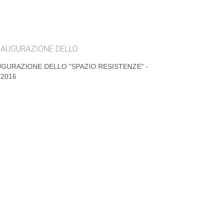
STIMONI DI CORAGGIO CIVILE" A DOBBIACO
PINO MASCIARI - 16-17/02/2017
UGURAZIONE DELLO "SPAZIO RESISTENZE" -
/2016