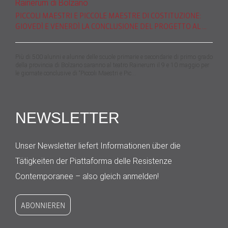
PICCOLI MAESTRI E PICCOLE MAESTRE DI COSTITUZIONE:
GIOVEDÌ E VENERDÌ LA CONCLUSIONE DEL PROGETTO AL …
Più di 500 alunni e alunne delle scuole primarie e secondarie di primo grado
della provincia di Bolzano saranno al teatro Rainerum il 9 e 10 maggio per
le giornate conclusive di “Piccoli Maestri e Pic…
NEWSLETTER
Unser Newsletter liefert Informationen über die
Tätigkeiten der Piattaforma delle Resistenze
Contemporanee – also gleich anmelden!
ABONNIEREN