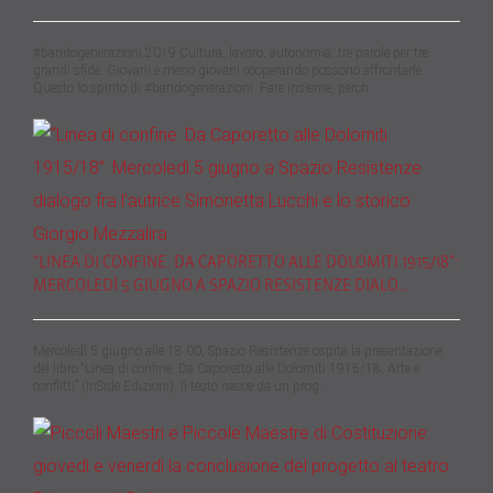
#bandogenerazioni 2019 Cultura, lavoro, autonomia: tre parole per tre
grandi sfide. Giovani e meno giovani cooperando possono affrontarle.
Questo lo spirito di #bandogenerazioni. Fare insieme, perch…
“LINEA DI CONFINE. DA CAPORETTO ALLE DOLOMITI 1915/18”:
MERCOLEDÌ 5 GIUGNO A SPAZIO RESISTENZE DIALO…
Mercoledì 5 giugno alle 18.00, Spazio Resistenze ospita la presentazione
del libro “Linea di confine. Da Caporetto alle Dolomiti 1915/18. Arte e
conflitti” (InSide Edizioni). Il testo nasce da un prog…