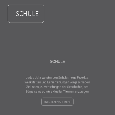
ENTDECKEN SIE MEHR
SCHULE
SCHULE
Jedes Jahr werden den Schulen neue Projekte,
Werkstätten und Lehrerfahrungen vorgeschlagen.
Ziel ist es, zu Vertiefungen der Geschichte, des
Bürgerseins sowie aktueller Themen anzuregen.
ENTDECKEN SIE MEHR