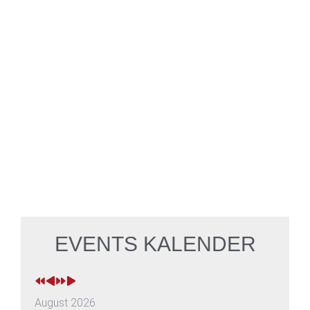
zum gegenseitigen Zuhören entstanden. In
diesem kulturellen Treffpunkt finden zudem vor
allem Jugendliche die erforderliche Unterstützung
für die konkrete Umsetzung ihrer Ideen. Ein idealer
Ort zum Diskutieren, für Workshops und viele
andere kulturelle Tätigkeiten.
ENTDECKEN SIE MEHR
EVENTS KALENDER
August 2026