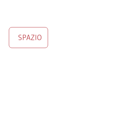
SPAZIO
SPAZIO RESISTENZE
In der Turinstraße 31 in Bozen, nur ein paar
Schritte vom Matteotti-Platz entfernt, ist ein Ort
für den Ideenaustausch, viele neue Initiativen und