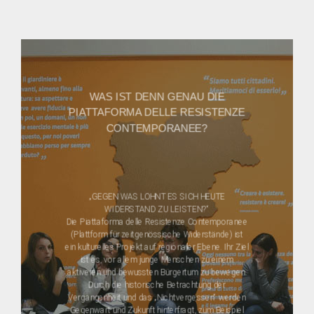
WAS IST DENN GENAU DIE
PIATTAFORMA DELLE RESISTENZE
CONTEMPORANEE?
„GEGEN WAS LOHNT ES SICH HEUTE
WIDERSTAND ZU LEISTEN?“
Die Piattaforma delle Resistenze Contemporanee
(Plattform für zeitgenössische Widerstände) ist
ein kulturelles Projekt auf regionaler Ebene. Ihr Ziel
ist es, vor allem junge Menschen zu einem
aktiveren und bewussten Bürgertum zu bewegen.
Durch die historische Betrachtung der
Vergangenheit und das „Nichtvergessen“ werden
Gegenwart und Zukunft hinterfragt, zum Beispiel