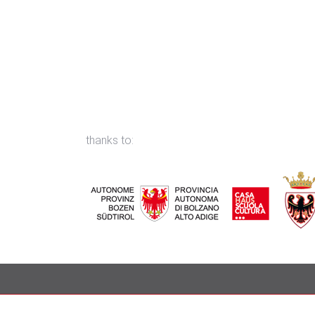
thanks to:
Spazio Resistenze | Tel. 0471 532280