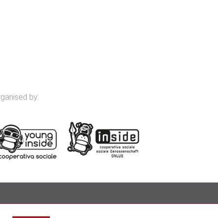
rganised by:
impressum