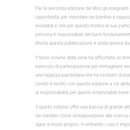
Per la seconda edizione del libro gli insegnant
opportunità, per stimolare nei bambini e ragazz
inviolabili e che per questo motivo le sue part
persona è responsabile del buon funzionamento d
Anche questa pubblicazione è stata ripresa da un
Il terzo volume della serie ha affrontato un te
esercizio di partecipazione per immaginare ass
una ragazza pachistana che ha rischiato di esser
L’invito è rivolto con questa edizione a chi abit
di responsabilità per questo irrinunciabile ben
Il quarto volume offre una traccia di grande attu
dei bambini come un’esplorazione alla ricerca 
agire a modo proprio. In entrambi i casi è import