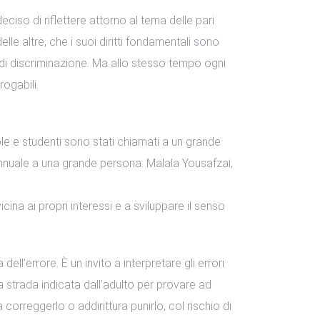
iso di riflettere attorno al tema delle pari
e altre, che i suoi diritti fondamentali sono
a di discriminazione. Ma allo stesso tempo ogni
ogabili.
ole e studenti sono stati chiamati a un grande
annuale a una grande persona: Malala Yousafzai,
icina ai propri interessi e a sviluppare il senso
ll’errore. È un invito a interpretare gli errori
 strada indicata dall’adulto per provare ad
correggerlo o addirittura punirlo, col rischio di