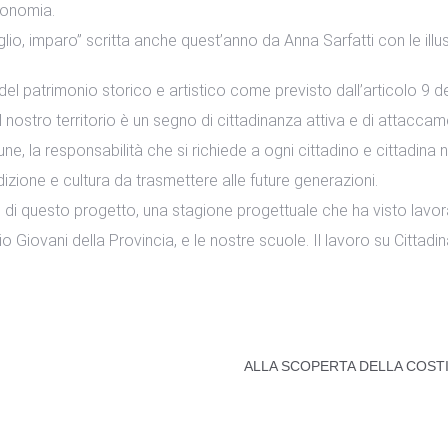
utonomia.
aglio, imparo” scritta anche quest’anno da Anna Sarfatti con le ill
 del patrimonio storico e artistico come previsto dall’articolo 9 d
l nostro territorio è un segno di cittadinanza attiva e di attacca
, la responsabilità che si richiede a ogni cittadino e cittadina 
izione e cultura da trasmettere alle future generazioni.
di questo progetto, una stagione progettuale che ha visto lavora
o Giovani della Provincia, e le nostre scuole. Il lavoro su Cittadi
ALLA SCOPERTA DELLA COST