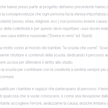
i che hanno preso parte al progetto dell’anno precedente hanno dec
i la consapevolezza che ogni persona ha la stessa importanza dell
icolarità (sesso, etnia, religione, ecc.) non possono essere caus
ella collettività e per questo deve rispettare i suoi doveri inder
a casa editrice nazionale (“Diversi in versi” ed. Giunti).
ma molto vicino al mondo dei bambini: “la scuola che vorrei”. Scu
ieme strutture e contenuti della scuola, dedicando il percorso 
e uccisa per difendere il diritto allo studio.
a la scuola per contribuire con la creatività a sentirla sempre più v
e comune.
alità per i bambini e ragazzi che partecipano al percorso: il tema de
di qualcosa che si vuole conoscere, o come una deviazione dalla
ante accogliere l’errore, analizzarne la causa, anziché limitarsi a 