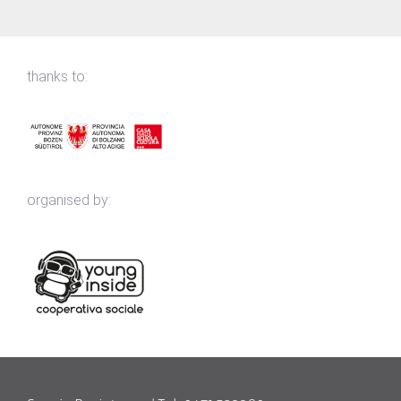
thanks to:
organised by: