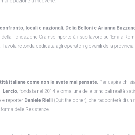
l’emancipazione a muoverle.
onfronto, locali e nazionali. Delia Belloni e Arianna Bazzane
i
della Fondazione Gramsci riporterà il suo lavoro sull’Emilia Rom
s. Tavola rotonda dedicata agli operatori giovanili della provincia 
tà italiane come non le avete mai pensate.
Per capire chi si
di
Lercio
, fondata nel 2014 e ormai una delle principali realtà sat
e e reporter
Daniele Rielli
(Quit the doner), che racconterà di un
taforma delle Resistenze.