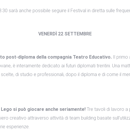
.30 sarà anche possibile seguire il Festival in diretta sulle freq
VENERDÌ 22 SETTEMBRE
to post-diploma della compagnia Teatro Educativo.
Il primo
e, è interamente dedicato ai futuri diplomati trentini. Una mattin
 scelte, di studio e professionali, dopo il diploma e di come il m
l Lego si può giocare anche seriamente!
Tre tavoli di lavoro a
iero creativo attraverso attività di team building basate sull’uti
prie esperienze.