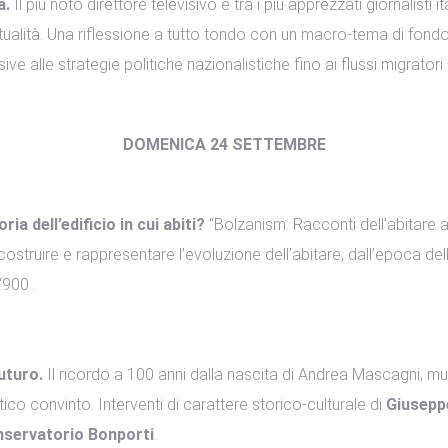
a.
Il più noto direttore televisivo e tra i più apprezzati giornalisti 
attualità. Una riflessione a tutto tondo con un macro-tema di fo
ive alle strategie politiche nazionalistiche fino ai flussi migrat
DOMENICA 24 SETTEMBRE
 dell’edificio in cui abiti?
“Bolzanism. Racconti dell’abitare a
icostruire e rappresentare l’evoluzione dell’abitare, dall’epoca del
‘900 .
uturo.
Il ricordo a 100 anni dalla nascita di Andrea Mascagni, m
o convinto. Interventi di carattere storico-culturale di
Giuseppe
servatorio Bonporti
.