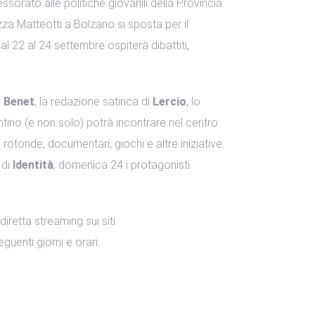
ssorato alle politiche giovanili della Provincia
zza Matteotti a Bolzano si sposta per il
al 22 al 24 settembre ospiterà dibattiti,
 Benet
, la redazione satirica di
Lercio
, lo
ntino (e non solo) potrà incontrare nel centro
e rotonde, documentari, giochi e altre iniziative.
 di
Identità
, domenica 24 i protagonisti
diretta streaming sui siti
guenti giorni e orari: