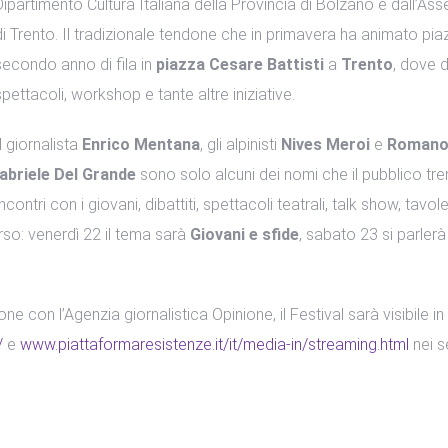
Dipartimento Cultura Italiana della Provincia di Bolzano e dall’Asse
di Trento. Il tradizionale tendone che in primavera ha animato pia
secondo anno di fila in
piazza Cesare Battisti
a
Trento
, dove d
spettacoli, workshop e tante altre iniziative.
Il giornalista
Enrico Mentana
, gli alpinisti
Nives Meroi
e
Romano
abriele Del Grande
sono solo alcuni dei nomi che il pubblico tre
ntri con i giovani, dibattiti, spettacoli teatrali, talk show, tavol
rso: venerdì 22 il tema sarà
Giovani e sfide
, sabato 23 si parlerà
ne con l’Agenzia giornalistica Opinione, il Festival sarà visibile in 
/
e
www.piattaformaresistenze.it/it/media-in/streaming.html
nei se