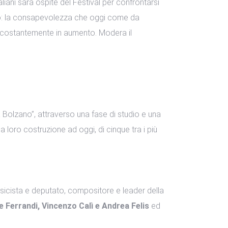
italiani sarà ospite del Festival per confrontarsi
ndo: la consapevolezza che oggi come da
ori costantemente in aumento. Modera il
 Bolzano”, attraverso una fase di studio e una
la loro costruzione ad oggi, di cinque tra i più
usicista e deputato, compositore e leader della
 Ferrandi, Vincenzo Calì e Andrea Felis
ed