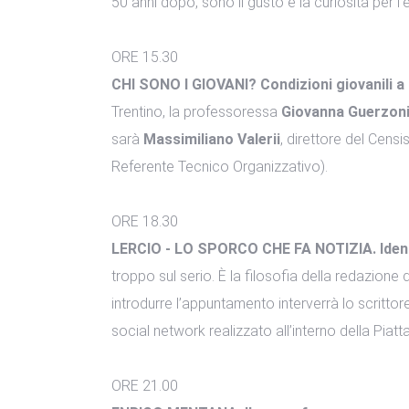
50 anni dopo, sono il gusto e la curiosità per 
ORE 15.30
CHI SONO I GIOVANI? Condizioni giovanili a c
Trentino, la professoressa
Giovanna Guerzon
sarà
Massimiliano Valerii
, direttore del Censi
Referente Tecnico Organizzativo).
ORE 18.30
LERCIO - LO SPORCO CHE FA NOTIZIA. Identi
troppo sul serio. È la filosofia della redazione 
introdurre l’appuntamento interverrà lo scrittor
social network realizzato all’interno della Piat
ORE 21.00