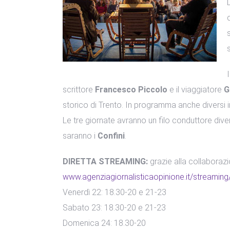
scrittore
Francesco Piccolo
e il viaggiatore
G
storico di Trento. In programma anche diversi inco
Le tre giornate avranno un filo conduttore dive
saranno i
Confini
.
DIRETTA STREAMING:
grazie alla collaborazio
www.agenziagiornalisticaopinione.it/streaming
Venerdì 22: 18.30-20 e 21-23
Sabato 23: 18.30-20 e 21-23
Domenica 24: 18.30-20