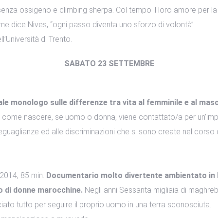
 senza ossigeno e climbing sherpa. Col tempo il loro amore per la
come dice Nives, “ogni passo diventa uno sforzo di volontà”.
ll’Università di Trento.
SABATO 23 SETTEMBRE
e monologo sulle differenze tra vita al femminile e al masch
 come nascere, se uomo o donna, viene contattato/a per un’impor
iseguaglianze ed alle discriminazioni che si sono create nel corso d
 2014, 85 min.
Documentario molto divertente ambientato in Be
o di donne marocchine.
Negli anni Sessanta migliaia di maghrebin
ato tutto per seguire il proprio uomo in una terra sconosciuta.