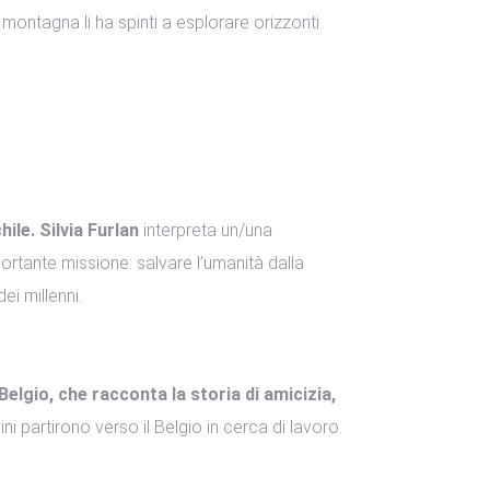
 montagna li ha spinti a esplorare orizzonti
ile. Silvia Furlan
interpreta un/una
tante missione: salvare l’umanità dalla
ei millenni.
lgio, che racconta la storia di amicizia,
i partirono verso il Belgio in cerca di lavoro.