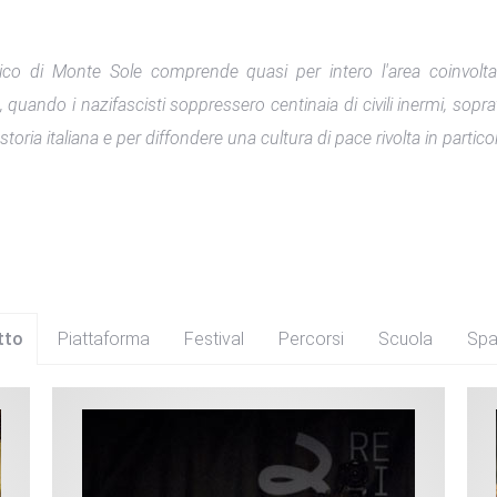
rico di Monte Sole comprende quasi per intero l'area coinvolta
ando i nazifascisti soppressero centinaia di civili inermi, soprat
oria italiana e per diffondere una cultura di pace rivolta in partic
tto
Piattaforma
Festival
Percorsi
Scuola
Spa