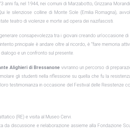
73 anni fa, nel 1944, nei comuni di Marzabotto, Grizzana Morandi
Qui le silenziose colline di Monte Sole (Emilia Romagna), avvolt
state teatro di violenze e morte ad opera dei nazifascisti.
i generare consapevolezza tra i giovani creando un'occasione di 
L’intento principale è andare oltre al ricordo, è “fare memoria atti
i dialogo e un confronto sul presente.
nte Alighieri di Bressanone
vivranno un percorso di preparazi
molare gli studenti nella riflessione su quella che fu la resist
la loro testimonianza in occasione del Festival delle Resistenze
tatico (RE) e visita al Museo Cervi.
ta da discussione e rielaborazione assieme alla Fondazione Scuo