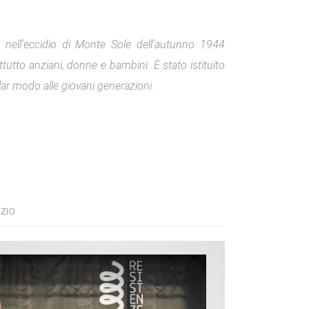
 nell'eccidio di Monte Sole dell’autunno 1944
tutto anziani, donne e bambini. È stato istituito
olar modo alle giovani generazioni.
zio