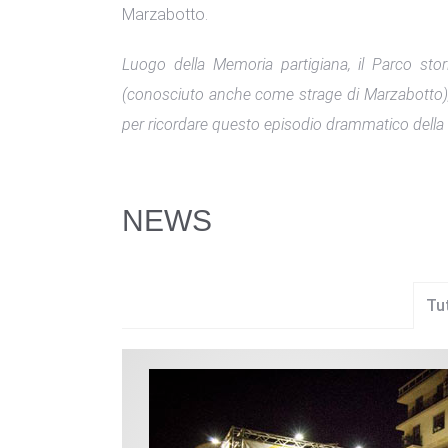
Marzabotto.
Luogo della Memoria partigiana, il Parco sto
(conosciuto anche come strage di Marzabotto), qu
per ricordare questo episodio drammatico della st
NEWS
Tu