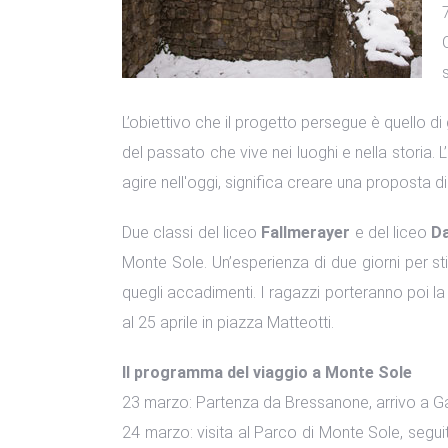
L’obiettivo che il progetto persegue è quello d
del passato che vive nei luoghi e nella storia. 
agire nell'oggi, significa creare una proposta d
Due classi del liceo
Fallmerayer
e del liceo
Da
Monte Sole. Un’esperienza di due giorni per sti
quegli accadimenti. I ragazzi porteranno poi 
al 25 aprile in piazza Matteotti.
Il programma del viaggio a Monte Sole
23 marzo: Partenza da Bressanone, arrivo a Gat
24 marzo: visita al Parco di Monte Sole, segui