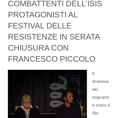
COMBATTENTI DELL'ISIS
PROTAGONISTI AL
FESTIVAL DELLE
RESISTENZE IN SERATA
CHIUSURA CON
FRANCESCO PICCOLO
Il
dramma
dei
migranti
è stato il
filo