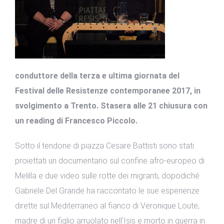
conduttore della terza e ultima giornata del
Festival delle Resistenze contemporanee 2017, in
svolgimento a Trento. Stasera alle 21 chiusura con
un reading di Francesco Piccolo.
Sotto il tendone di piazza Cesare Battisti sono stati
proiettati un documentario sul confine afro-europeo di
Melilla e due video sulle rotte dei migranti, dopodiché
Gabriele Del Grande ha raccontato le sue esperienze
dirette sul Mediterraneo al fianco di Veronique Loute,
madre di un figlio arruolato nell'Isis e morto in guerra in