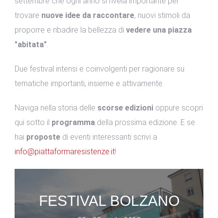
settembre che ogni anno si rivela importante per
trovare
nuove idee da raccontare
, nuovi stimoli da
proporre e ribadire la bellezza di
vedere una piazza
"abitata"
.
Due festival intensi e coinvolgenti per ragionare su
tematiche importanti, insieme e attivamente.
Naviga nella storia delle
scorse edizioni
oppure scopri
qui sotto il
programma
della prossima edizione. E se
hai
proposte
di eventi interessanti scrivi a
info@piattaformaresistenze.it
!
FESTIVAL BOLZANO