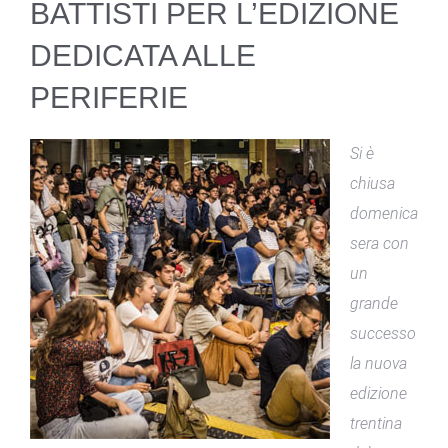
BATTISTI PER L’EDIZIONE
DEDICATA ALLE
PERIFERIE
Si è
chiusa
domenica
sera con
un
grande
successo
la nuova
edizione
trentina