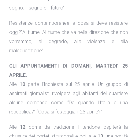
sogno. Il sogno è il futuro”.
Resistenze contemporanee: a cosa si deve resistere
oggi?”Al fiume. Al fiume che va nella direzione che non
vorremmo, al degrado, alla violenza e alla
maleducazione”.
GLI APPUNTAMENTI DI DOMANI, MARTEDI' 25
APRILE.
Alle
10
parte l’Inchiesta sul 25 aprile. Un gruppo di
aspiranti giornalisti rivolgerà agli abitanti del quartiere
alcune domande come “Da quando l’Italia è una
repubblica?” “Cosa si festeggia il 25 aprile?”
Alle
12
come da tradizione il tendone ospiterà la
chiusura dei cortei istituzionali e poi, alle
13
, una novità