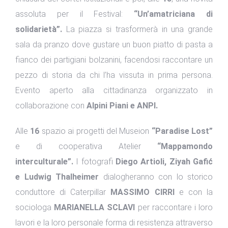
assoluta per il Festival:
“Un’amatriciana di
solidarietà”.
La piazza si trasformerà in una grande
sala da pranzo dove gustare un buon piatto di pasta a
fianco dei partigiani bolzanini, facendosi raccontare un
pezzo di storia da chi l’ha vissuta in prima persona.
Evento aperto alla cittadinanza organizzato in
collaborazione con
Alpini Piani e ANPI.
Alle
16
spazio ai progetti del Museion
“Paradise Lost”
e di cooperativa Atelier
“Mappamondo
interculturale”.
I fotografi
Diego Artioli, Ziyah Gafić
e Ludwig Thalheimer
dialogheranno con lo storico
conduttore di Caterpillar
MASSIMO CIRRI
e con la
sociologa
MARIANELLA SCLAVI
per raccontare i loro
lavori e la loro personale forma di resistenza attraverso