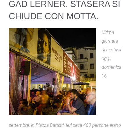
GAD LERNER. STASERA SI
CHIUDE CON MOTTA.
Ultima
giornata
di Festival
oggi,
domenica
16
settembre, in Piazza Battisti. Ieri circa 400 persone erano