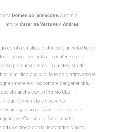
nalista
Domenico Iannacone
, autore e
, l'attrice
Caterina Vertova
e
Andrea
ogo con il giornalista e storico Giancarlo Riccio
 una trilogia dedicata alle periferie e alle
resse per questo tema. In un'intervista del
ita, e mi dico che puoi farlo solo attraverso le
 Bisogna smettere di raccontare per genericità,
onosciuto anche con un Premio Ubu – il
ia di oggi come mito e viceversa".
è riuscito spesso ad avvicinare il grande
linguaggio efficace e di forte impatto.
ie ad un dialogo con la ricercatrice Marina