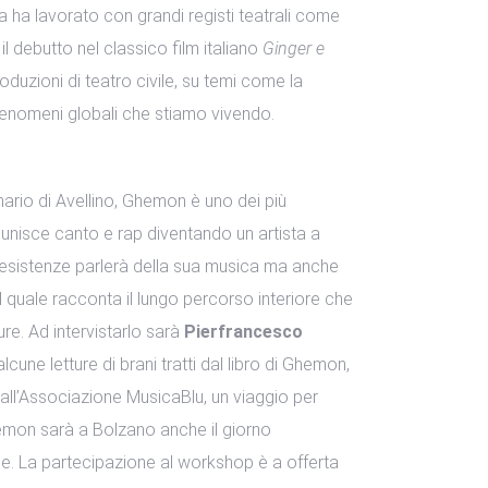
era ha lavorato con grandi registi teatrali come
l debutto nel classico film italiano
Ginger e
roduzioni di teatro civile, su temi come la
 fenomeni globali che stiamo vivendo.
inario di Avellino, Ghemon è uno dei più
ra unisce canto e rap diventando un artista a
 Resistenze parlerà della sua musica ma anche
el quale racconta il lungo percorso interiore che
ure. Ad intervistarlo sarà
Pierfrancesco
 alcune letture di brani tratti dal libro di Ghemon,
dall’Associazione MusicaBlu, un viaggio per
Ghemon sarà a Bolzano anche il giorno
ace. La partecipazione al workshop è a offerta