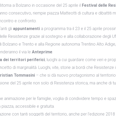
Ritorna a Bolzano in occasione del 25 aprile il
Festival delle R
anno consecutivo, riempie piazza Matteotti di cultura e dibattiti 
incontro e confronto.
Tanti gli
appuntamenti
a programma tra il 23 e il 25 aprile prossi
delle Resistenze grazie al sostegno e alla collaborazione degli Uf
di Bolzano e Trento e alla Regione autonoma Trentino Alto Adige,
enderanno il via le
Anteprime
.
 dei territori periferici
, luoghi a cui guardare come veri e prop
cetto di marginalità. Luoghi, vite, storie ai bordi che Resistenze 
ristian Tommasini
– che si dà nuovo protagonismo al territorio e 
casione del 25 aprile non solo di Resistenza storica, ma anche di t
 animazione per le famiglie, voglia di condividere tempo e spazi: un
in piazza, accessibile e gratuita.
azione con tanti soggetti del territorio, anche per l'edizione 2018