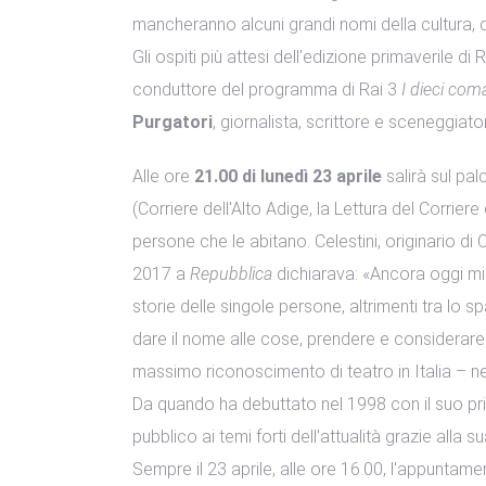
mancheranno alcuni grandi nomi della cultura, de
Gli ospiti più attesi dell'edizione primaverile di
conduttore del programma di Rai 3
I dieci co
Purgatori
, giornalista, scrittore e sceneggiato
Alle ore
21.00 di lunedì 23 aprile
salirà sul pal
(Corriere dell'Alto Adige, la Lettura del Corrier
persone che le abitano. Celestini, originario d
2017 a
Repubblica
dichiarava: «Ancora oggi mi 
storie delle singole persone, altrimenti tra lo s
dare il nome alle cose, prendere e considerare
massimo riconoscimento di teatro in Italia – ne
Da quando ha debuttato nel 1998 con il suo p
pubblico ai temi forti dell'attualità grazie all
Sempre il 23 aprile, alle ore 16.00, l'appuntam