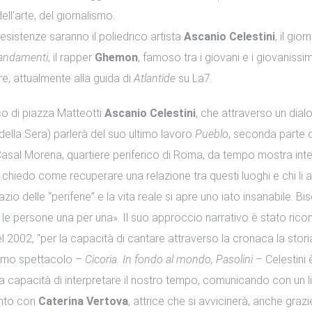
ll'arte, del giornalismo.
 Resistenze saranno il poliedrico artista
Ascanio Celestini
, il gior
mandamenti
, il rapper
Ghemon
, famoso tra i giovani e i giovanissimi
re, attualmente alla guida di
Atlantide
su La7.
co di piazza Matteotti
Ascanio Celestini
, che attraverso un dial
e della Sera) parlerà del suo ultimo lavoro
Pueblo
, seconda parte di
i Casal Morena, quartiere periferico di Roma, da tempo mostra inte
chiedo come recuperare una relazione tra questi luoghi e chi li ab
pazio delle “periferie” e la vita reale si apre uno iato insanabile.
 le persone una per una». Il suo approccio narrativo è stato ric
l 2002, "per la capacità di cantare attraverso la cronaca la stor
rimo spettacolo –
Cicoria. In fondo al mondo, Pasolini
– Celestini 
a sua capacità di interpretare il nostro tempo, comunicando con un 
ento con
Caterina Vertova
, attrice che si avvicinerà, anche graz