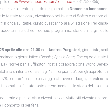
prile (
https://www.facebook.com/bluspace
– 3317538866).
Resistenze l'attento sguardo del giornalista
Domenico Iannacone
elle testate regionali, diventando poi inviato di
Ballarò
e autore di
ti
in onda su Raitre, giunto quest'anno alla 6^ edizione. Per cinque v
accolto in sei edizioni del suo programma: storie ai margini delle
5 aprile alle ore 21.00
con
Andrea Purgatori
, giornalista, sc
ondimento giornalistico (
Dossier, Spazio Sette, Focus
) ed è stato 
La7, scrive per l'Huffington Post e collabora con il World Servic
italiano e internazionale negli “anni di piombo”, per gli approfond
978, proporrà proprio un viaggio attraverso i luoghi, le testimon
iornalista, è stato tanto determinante nella storia dell'Italia da
no storie e punti di vista diversi: piazza Matteotti diventa ancor
il concetto di periferia.