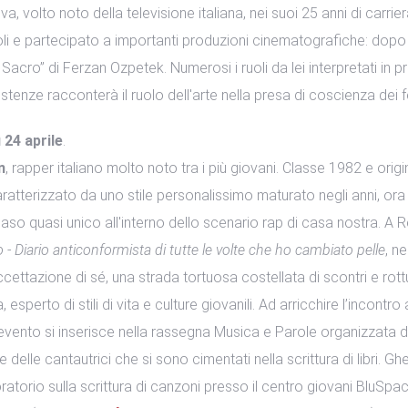
ova, volto noto della televisione italiana, nei suoi 25 anni di carri
oli e partecipato a importanti produzioni cinematografiche: dopo i
 Sacro” di Ferzan Ozpetek. Numerosi i ruoli da lei interpretati in p
stenze racconterà il ruolo dell'arte nella presa di coscienza dei
 24 aprile
.
n
, rapper italiano molto noto tra i più giovani. Classe 1982 e orig
. Caratterizzato da uno stile personalissimo maturato negli anni, o
caso quasi unico all'interno dello scenario rap di casa nostra. A
 - Diario anticonformista di tutte le volte che ho cambiato pelle
, n
accettazione di sé, una strada tortuosa costellata di scontri e rott
 esperto di stili di vita e culture giovanili. Ad arricchire l’incontro
o evento si inserisce nella rassegna Musica e Parole organizzata 
 delle cantautrici che si sono cimentati nella scrittura di libri. 
atorio sulla scrittura di canzoni presso il centro giovani BluSp