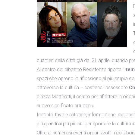
quartieri della città già dal 21 aprile, quando pr
Al centro del dibattito Resistenze riporta il
tema
spazi che aprono la riflessione al più ampio con
attraverso la cultura – sostiene l’assessore
Ch
piazza Matteotti, il centro per riflettere in oc
nuovo significato ai luoghi».
Incontri, tavole rotonde, informazione, ma anche
più grandi ai più piccini per riportare la cultura 
Oltre ai numerosi eventi organizzati in collabor