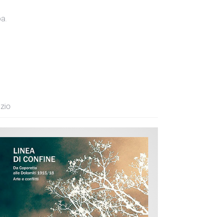
pa.
zio