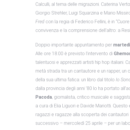
Calculli, al tema delle migrazioni. Caterina Vert
Giorgio Strehler, Luigi Squarzina e Mario Missir
Fred
con la regia di Federico Fellini, è in “Cuore
convivenza e la comprensione dell'altro: a Resi
Doppio importante appuntamento per
martedì
Alle ore 18.00 è previsto l'intervento di
Ghemo
talentuosi e apprezzati artisti hip hop italiani
metà strada tra un cantautore e un rapper, un 
della sua ultima fatica: un libro dal titolo
Io Sono
dalla provincia degli anni ’80 lo ha portato all’
Pacoda
, giornalista, critico musicale e saggista,
a cura di Elia Liguori e Davide Mariotti. Quest
ragazzi e ragazze alla scoperta dei cantautori e
successivo – mercoledì 25 aprile – per un labor