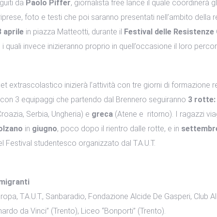
guiti da
Paolo Piffer
, giornalista free lance il quale coordinerà 
 riprese, foto e testi che poi saranno presentati nell’ambito della 
 aprile
in piazza Matteotti, durante il
Festival delle Resistenz
 i quali invece inizieranno proprio in quell’occasione il loro perc
get extrascolastico inizierà l’attività con tre giorni di formazione
con 3 equipaggi che partendo dal Brennero seguiranno
3 rotte
Croazia, Serbia, Ungheria) e
greca
(Atene e ritorno). I ragazzi vi
olzano
in
giugno
, poco dopo il rientro dalle rotte, e in
settembr
 Festival studentesco organizzato dal T.A.U.T.
migranti
opa, T.A.U.T., Sanbaradio, Fondazione Alcide De Gasperi, Club Al
rdo da Vinci” (Trento), Liceo “Bonporti” (Trento).