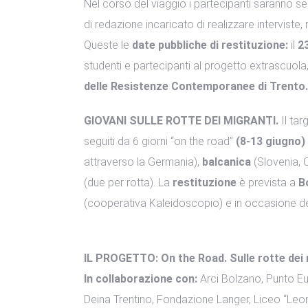
Nel corso del viaggio i partecipanti saranno se
di redazione incaricato di realizzare interviste,
Queste le
date pubbliche di restituzione:
il
23
studenti e partecipanti al progetto extrascuola,
delle Resistenze Contemporanee di Trento.
GIOVANI SULLE ROTTE DEI MIGRANTI.
Il tar
seguiti da 6 giorni “on the road”
(8-13 giugno)
attraverso la Germania),
balcanica
(Slovenia, 
(due per rotta). La
restituzione
è prevista a
B
(cooperativa Kaleidoscopio) e in occasione del
IL PROGETTO: On the Road. Sulle rotte dei 
In collaborazione con:
Arci Bolzano, Punto Eur
Deina Trentino, Fondazione Langer, Liceo “Leona