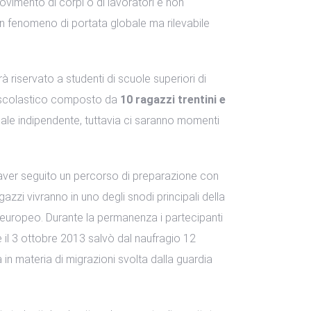
ovimento di corpi o di lavoratori e non
fenomeno di portata globale ma rilevabile
riservato a studenti di scuole superiori di
ascolastico composto da
10 ragazzi trentini e
tuale indipendente, tuttavia ci saranno momenti
ver seguito un percorso di preparazione con
gazzi vivranno in uno degli snodi principali della
te europeo. Durante la permanenza i partecipanti
e il 3 ottobre 2013 salvò dal naufragio 12
a in materia di migrazioni svolta dalla guardia