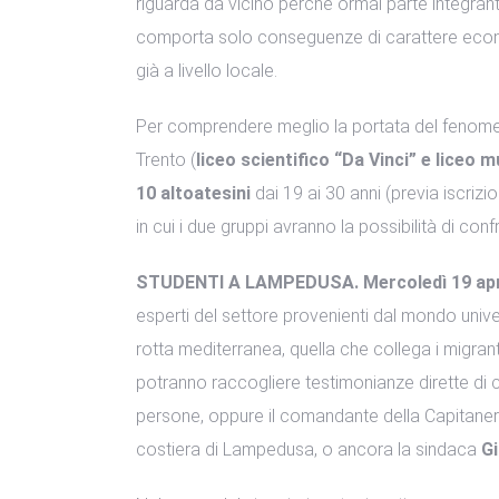
riguarda da vicino perché ormai parte integrant
comporta solo conseguenze di carattere econo
già a livello locale.
Per comprendere meglio la portata del fenomeno
Trento (
liceo scientifico “Da Vinci” e liceo 
10 altoatesini
dai 19 ai 30 anni (previa iscriz
in cui i due gruppi avranno la possibilità di con
STUDENTI A LAMPEDUSA. Mercoledì 19 apr
esperti del settore provenienti dal mondo univer
rotta mediterranea, quella che collega i migran
potranno raccogliere testimonianze dirette di c
persone, oppure il comandante della Capitaner
costiera di Lampedusa, o ancora la sindaca
Gi