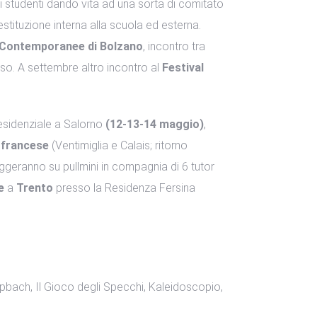
gli studenti dando vita ad una sorta di comitato
restituzione interna alla scuola ed esterna.
e Contemporanee di Bolzano
, incontro tra
orso. A settembre altro incontro al
Festival
 residenziale a Salorno
(12-13-14 maggio)
,
: francese
(Ventimiglia e Calais; ritorno
aggeranno su pullmini in compagnia di 6 tutor
e
a
Trento
presso la Residenza Fersina
pbach, Il Gioco degli Specchi, Kaleidoscopio,