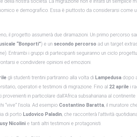
e della nostra società. La migrazione non è infatti un semplice m
mico e demografico. Essa è piuttosto da considerarsi come un 
, il progetto assumerà due diramazioni. Un primo percorso sarà 
musicale “Bonporti”
) e un
secondo percorso
ad un target extr
ione). Entrambi i gruppi di partecipanti seguiranno un ciclo proget
frontarsi e condividere opinioni ed emozioni.
ile
gli studenti trentini partiranno alla volta di
Lampedusa
dopo a
sitario, operatori e testimoni di migrazione. Fino al
22 aprile
i ra
ti provenienti in particolare dall'Africa subsahariana al continen
hi “vive“ l’isola. Ad esempio
Costantino Baratta
, il muratore ch
ia di porto
Ludovico Paladin
, che racconterà l’attività quotidian
usy Nicolini
e tanti altri testimoni e protagonisti.